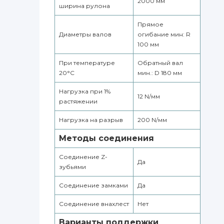
2000 мм
ширина рулона
Прямое
Диаметры валов
огибание мин: R
100 мм
При температуре
Обратный вал
20°С
мин.: D 180 мм
Нагрузка при 1%
12 N/мм
растяжении
Нагрузка на разрыв
200 N/мм
Методы соединения
Соединение Z-
Да
зубьями
Соединение замками
Да
Соединение внахлест
Нет
Варианты поддержки