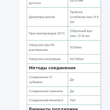
3200 мм
рулона
Прямое
Диаметры валов
огибание мин: R 3
мм
Обратный вал
При температуре 20°С
мин.: D 12 мм
Нагрузка при 1%
10 N/мм
растяжении
Нагрузка на разрыв
140 N/мм
Методы соединения
Соединение Z-
Да
зубьями
Соединение замками
Да
Соединение внахлест
Нет
Варианты поддержки