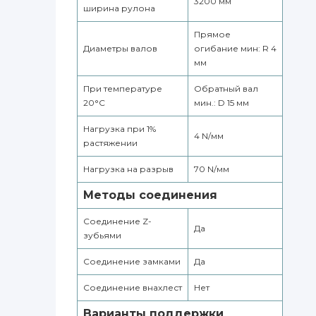
3200 мм
ширина рулона
Прямое
Диаметры валов
огибание мин: R 4
мм
При температуре
Обратный вал
20°С
мин.: D 15 мм
Нагрузка при 1%
4 N/мм
растяжении
Нагрузка на разрыв
70 N/мм
Методы соединения
Соединение Z-
Да
зубьями
Соединение замками
Да
Соединение внахлест
Нет
Варианты поддержки