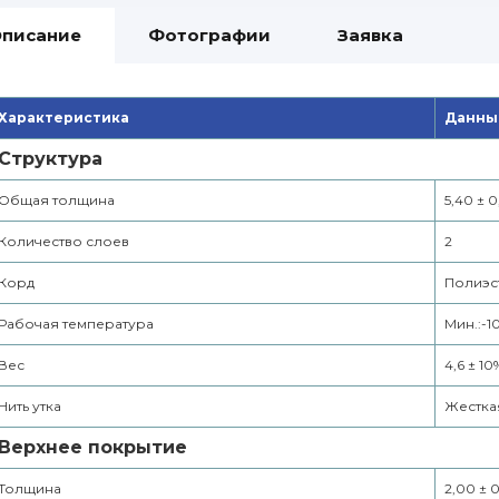
писание
Фотографии
Заявка
Характеристика
Данны
Структура
Общая толщина
5,40 ± 0
Количество слоев
2
Корд
Полиэс
Рабочая температура
Мин.:-1
Вес
4,6 ± 10
Нить утка
Жестка
Верхнее покрытие
Толщина
2,00 ± 0