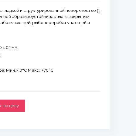
 гладкой и структурированной поверхностью (1,
шенной абразивоустойчивастью; с закрытым
рабатывающей, рыбоперерабатывающей и
 ± 0,1 мм
2
: Мин.:-10°С Макс.: +70°С
с на цену