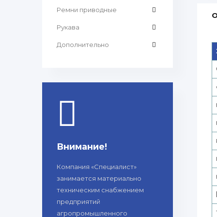
Ремни приводные
О
Рукава
Дополнительно
Внимание!
Компания «Специалист»
занимается материально
техническим снабжением
предприятий
агропромышленного