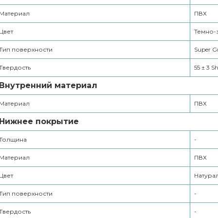
Материал
ПВХ
Цвет
Темно-
Тип поверхности
Super G
Твердость
55 ± 3 S
Внутренний материал
Материал
ПВХ
Нижнее покрытие
Толщина
-
Материал
ПВХ
Цвет
Натура
Тип поверхности
-
Твердость
-