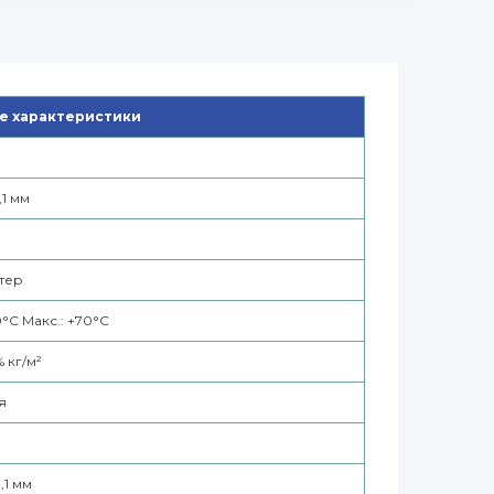
е характеристики
,1 мм
тер
0°С Макс.: +70°С
% кг/м²
я
,1 мм