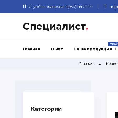
Служба поддержки:
8(950)799-20-74
Пере
Специалист
.
Главная
О нас
Наша продукция
Главная
→
Конве
Категории