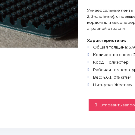
Универсальные ленты с
2, 3-слойные); с повы
кордом для мясопере
аграрной отрасли.
Характеристики:
Общая толщина: 5,40
Количество слоев: 
Корд: Полиэстер
Рабочая температура
Вес: 4,6 ± 10% кг/м²
Нить утка: Жесткая
Отправить запро