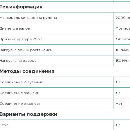
Тех.информация
Максимальная ширина рулона
2000 м
Диаметры валов
Прямое
При температуре 20°С
Обратны
Нагрузка при 1% растяжении
10 N/мм
Нагрузка на разрыв
150 Н/м
Методы соединения
Соединение Z-зубьями
Да
Соединение замками
Да
Соединение внахлест
Нет
Варианты поддержки
Стол
Да