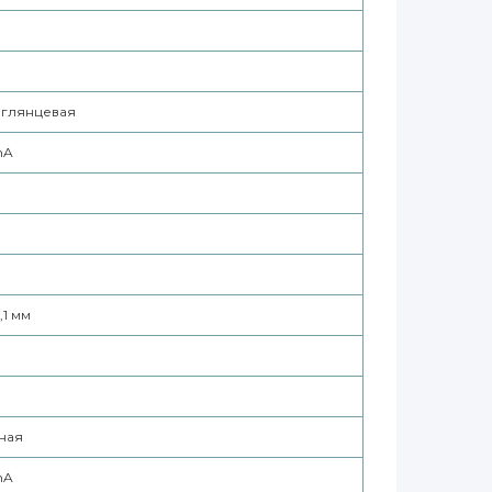
 глянцевая
hA
,1 мм
ная
hA