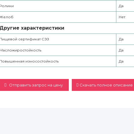
Ролики
Да
Желоб
Нет
Другие характеристики
Пищевой сертификат СЭЗ
Да
Масложиростойкость
Да
Повышенная износостойкость
Да
Отправить запрос на цену
Скачать полное описание 