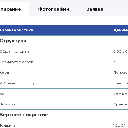
писание
Фотографии
Заявка
Характеристика
Данные
Структура
Общая толщина
6,00 ± 0
Количество слоев
3
Корд
Полиэс
Рабочая температура
Мин.:-1
Вес
7,6 ± 10%
Нить утка
Средне
Верхнее покрытие
Толщина
1,5 ± 0,1