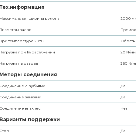
Тех.информация
Максимальная ширина рулона
2000 м
Диаметры валов
Прямое 
При температуре 20°С
Обратны
Нагрузка при 1% растяжении
20 N/мм
Нагрузка на разрыв
360 N/м
Методы соединения
Соединение Z-зубьями
Да
Соединение замками
Да
Соединение внахлест
Нет
Варианты поддержки
Стол
Да