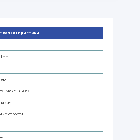
 характеристики
,1 мм
тер
0°С Макс.: +80°С
 кг/м²
й жесткости
 мм