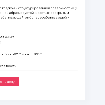
 гладкой и структурированной поверхностью (1,
шенной абразивоустойчивастью; с закрытым
рабатывающей, рыбоперерабатывающей и
 ± 0,1 мм
3
: Мин.:-10°С Макс.: +80°С
 жесткости
с на цену