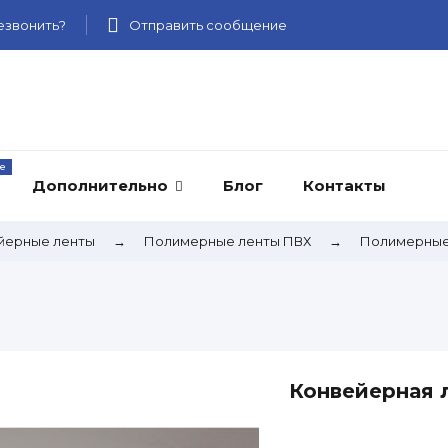
звонить?
Отправить сообщение
Дополнительно
Блог
Контакты
йерные ленты
→
Полимерные ленты ПВХ
→
Полимерные
Конвейерная 