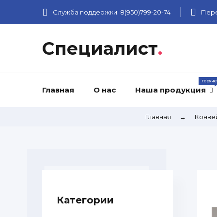
Служба поддержки:
8(950)799-20-74
Пере
Специалист
.
Главная
О нас
Наша продукция
Главная
→
Конве
Категории