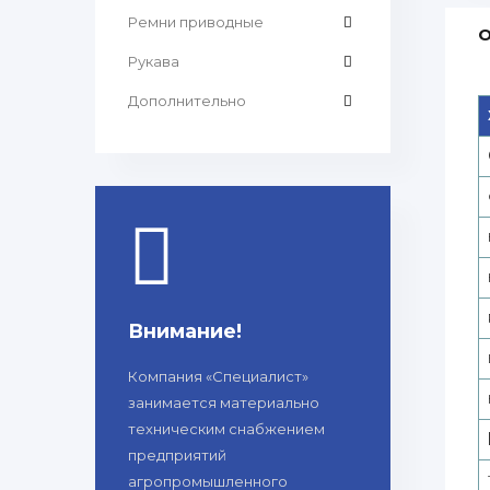
Ремни приводные
О
Рукава
Дополнительно
Внимание!
Компания «Специалист»
занимается материально
техническим снабжением
предприятий
агропромышленного