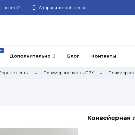
звонить?
Отправить сообщение
Дополнительно
Блог
Контакты
йерные ленты
→
Полимерные ленты ПВХ
→
Полимерные
Конвейерная