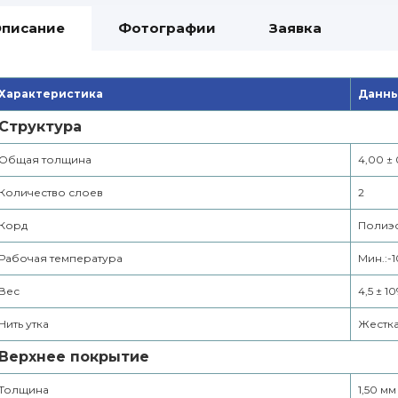
писание
Фотографии
Заявка
Характеристика
Данны
Структура
Общая толщина
4,00 ± 
Количество слоев
2
Корд
Полиэ
Рабочая температура
Мин.:-
Вес
4,5 ± 1
Нить утка
Жестк
Верхнее покрытие
Толщина
1,50 мм