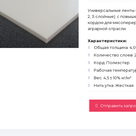
Универсальные ленты с
2, 3-слойные); с повы
кордом для мясопере
аграрной отрасли.
Характеристики:
Общая толщина: 4,00
Количество слоев: 
Корд: Полиэстер
Рабочая температура
Вес: 4,5 ± 10% кг/м²
Нить утка: Жесткая
Отправить запро