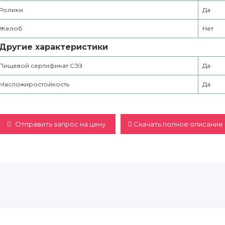
Ролики
Да
Желоб
Нет
Другие характеристики
Пищевой сертификат СЭЗ
Да
Масложиростойкость
Да
Отправить запрос на цену
Скачать полное описание 