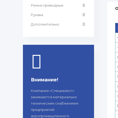
Ремни приводные
О
Рукава
Дополнительно
Внимание!
Компания «Специалист»
занимается материально
техническим снабжением
предприятий
агропромышленного