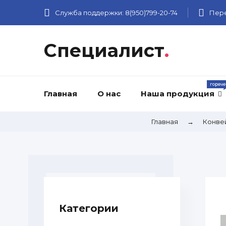
Служба поддержки:
8(950)799-20-74
Пере
Специалист
.
Главная
О нас
Наша продукция
Главная
→
Конве
Категории