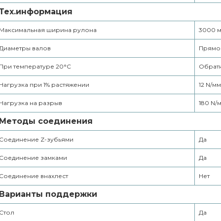
Тех.информация
Максимальная ширина рулона
3000 
Диаметры валов
Прямое
При температуре 20°С
Обратн
Нагрузка при 1% растяжении
12 N/мм
Нагрузка на разрыв
180 N/
Методы соединения
Соединение Z-зубьями
Да
Соединение замками
Да
Соединение внахлест
Нет
Варианты поддержки
Стол
Да