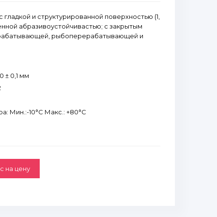
 гладкой и структурированной поверхностью (1,
шенной абразивоустойчивастью; с закрытым
рабатывающей, рыбоперерабатывающей и
 ± 0,1 мм
2
: Мин.:-10°С Макс.: +80°С
с на цену