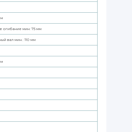
мм
 огибание мин: 75 мм
ый вал мин.: 110 мм
мм