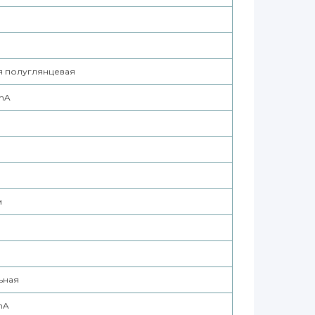
я полуглянцевая
ShA
м
ьная
hA