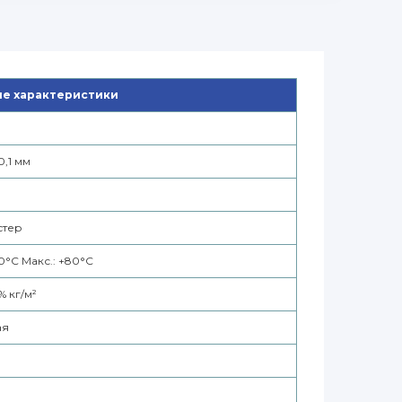
е характеристики
0,1 мм
стер
10°С Макс.: +80°С
0% кг/м²
ая