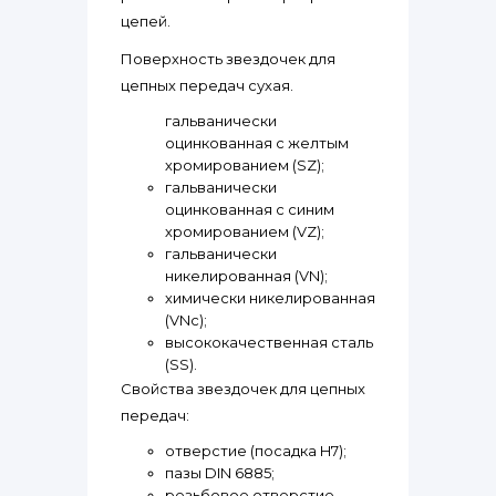
цепей.
Поверхность звездочек для
цепных передач сухая.
гальванически
оцинкованная с желтым
хромированием (SZ);
гальванически
оцинкованная с синим
хромированием (VZ);
гальванически
никелированная (VN);
химически никелированная
(VNc);
высококачественная сталь
(SS).
Свойства звездочек для цепных
передач:
отверстие (посадка H7);
пазы DIN 6885;
резьбовое отверстие