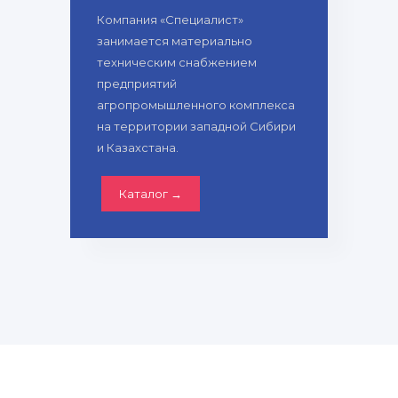
Компания «Специалист»
занимается материально
техническим снабжением
предприятий
агропромышленного комплекса
на территории западной Сибири
и Казахстана.
Каталог →