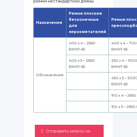
ремни нестандартной длины.
Ремни плоские
бесконечные
Ремни плос
Назначение
для
прессподб
зернометателей
400 х 4 – 2560
400 х 4 – 70
БКНЛ-65
БКНЛ-65
400 х 5 – 2560
250 х 4 – 1100
БКНЛ-65
БКНЛ-65
Обозначение
450 х 5 – 300
БКНЛ-65
190 х 4 – 265
190 х 5 – 265
Отправить запрос на