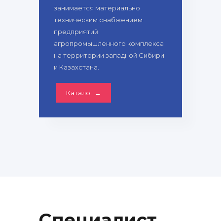
занимается материально
техническим снабжением
предприятий
агропромышленного комплекса
на территории западной Сибири
и Казахстана.
Каталог →
Специалист
.