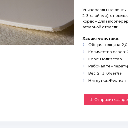
Универсальные ленты с
2, 3-слойные); с повы
кордом для мясопере
аграрной отрасли.
Характеристики:
Общая толщина: 2,00
Количество слоев: 
Корд: Полиэстер
Рабочая температура
Вес: 2,1 ± 10% кг/м²
Нить утка: Жесткая
Отправить запро