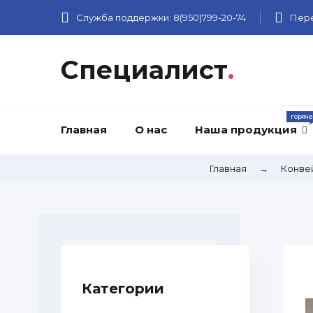
Служба поддержки:
8(950)799-20-74
Пере
Специалист
.
Главная
О нас
Наша продукция
Главная
→
Конве
Категории