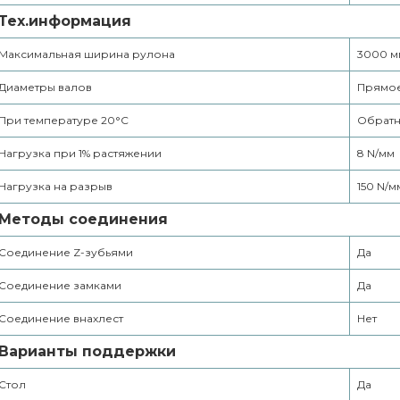
Тех.информация
Максимальная ширина рулона
3000 м
Диаметры валов
Прямое
При температуре 20°С
Обратн
Нагрузка при 1% растяжении
8 N/мм
Нагрузка на разрыв
150 N/м
Методы соединения
Соединение Z-зубьями
Да
Соединение замками
Да
Соединение внахлест
Нет
Варианты поддержки
Стол
Да