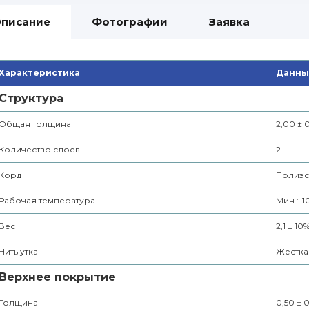
писание
Фотографии
Заявка
Характеристика
Данны
Структура
Общая толщина
2,00 ± 0
Количество слоев
2
Корд
Полиэс
Рабочая температура
Мин.:-1
Вес
2,1 ± 10
Нить утка
Жестка
Верхнее покрытие
Толщина
0,50 ± 0