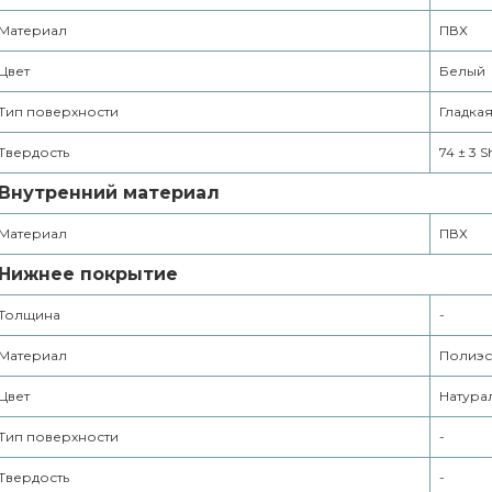
Материал
ПВХ
Цвет
Белый
Тип поверхности
Гладка
Твердость
74 ± 3 
Внутренний материал
Материал
ПВХ
Нижнее покрытие
Толщина
-
Материал
Полиэс
Цвет
Натура
Тип поверхности
-
Твердость
-