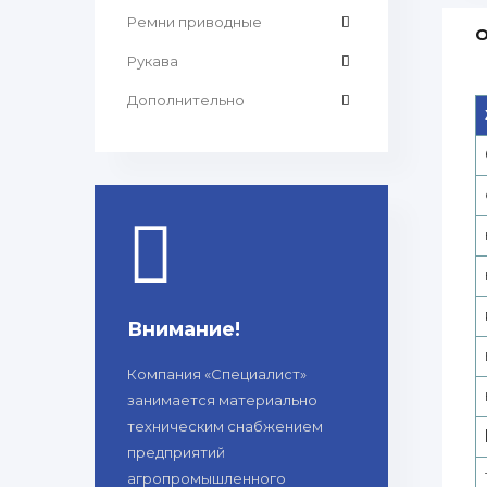
Ремни приводные
О
Рукава
Дополнительно
Внимание!
Компания «Специалист»
занимается материально
техническим снабжением
предприятий
агропромышленного