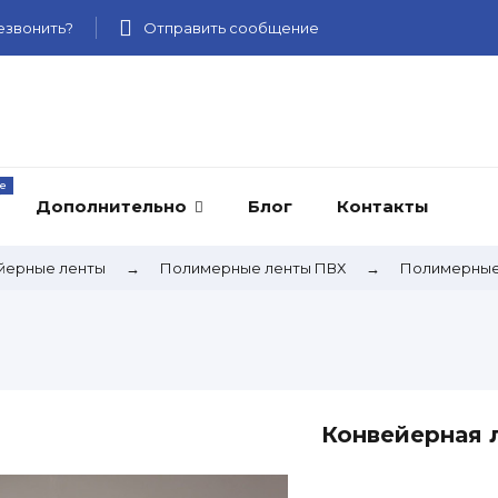
звонить?
Отправить сообщение
Дополнительно
Блог
Контакты
йерные ленты
→
Полимерные ленты ПВХ
→
Полимерные
Конвейерная