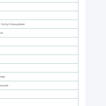
я полуглянцевая
ShA
тер
льный