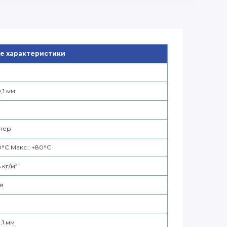
е характеристики
,1 мм
тер
0°С Макс.: +80°С
% кг/м²
я
,1 мм