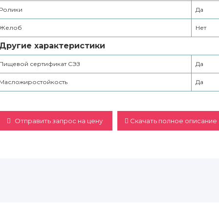
Ролики
Да
Желоб
Нет
Другие характеристики
Пищевой сертификат СЭЗ
Да
Масложиростойкость
Да
Отправить запрос на цену
Скачать полное описание 