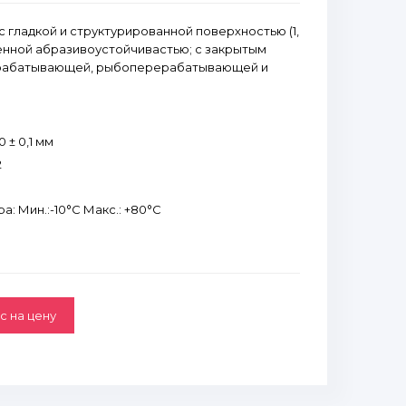
 гладкой и структурированной поверхностью (1,
шенной абразивоустойчивастью; с закрытым
рабатывающей, рыбоперерабатывающей и
 ± 0,1 мм
2
: Мин.:-10°С Макс.: +80°С
с на цену