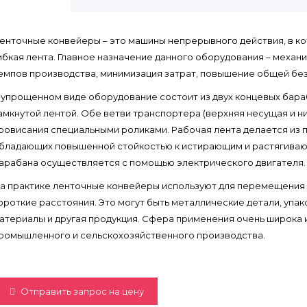
енточные конвейеры – это машины непрерывного действия, в к
ибкая лента. Главное назначение данного оборудования – механ
емпов производства, минимизация затрат, повышение общей бе
 упрощенном виде оборудование состоит из двух концевых бара
амкнутой лентой. Обе ветви транспортера (верхняя несущая и 
ровисания специальными роликами. Рабочая лента делается из 
бладающих повышенной стойкостью к истирающим и растягиваю
арабана осуществляется с помощью электрического двигателя.
а практике ленточные конвейеры используют для перемещения шт
ороткие расстояния. Это могут быть металлические детали, упак
атериалы и другая продукция. Сфера применения очень широка
ромышленного и сельскохозяйственного производства.
Отправить запрос на цену