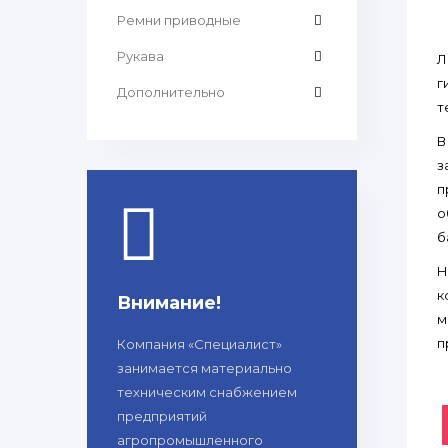
Ремни приводные
Рукава
Л
г
Дополнительно
т
В
з
п
о
б
Н
к
Внимание!
м
п
Компания «Специалист»
занимается материально
техническим снабжением
предприятий
агропромышленного