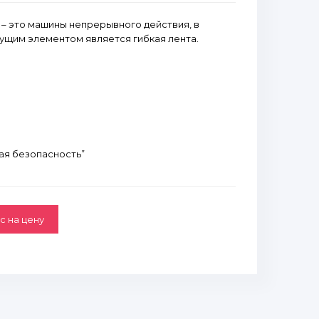
– это машины непрерывного действия, в
ущим элементом является гибкая лента.
ая безопасность”
с на цену