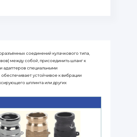
оразъёмных соединений кулачкового типа,
вов) между собой, присоединить шланг к
 и адаптеров специальными
ы обеспечивает устойчивое к вибрации
ксирующего шплинта или других