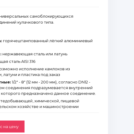
 универсальных самоблокирующихся
инений кулачкового типа.
:
горячештампованный лёгкий алюминиевый
:
нержавеющая сталь или латунь
я сталь AISI 316
озможно исполнение камлоков из
 латуни и пластика под заказ
тные:
1/2" - 8" (12 мм - 200 мм), согласно DN12 -
ом соединения подразумевается внутренний
я которого предназначено данное соединение.
тедобывающей, химической, пищевой
ельском хозяйстве и машиностроении
с на цену