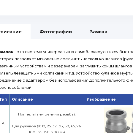
писание
Фотографии
Заявка
амлок
- это система универсальных самоблокирующихся быстр
оторая позволяет мгновенно соединить несколько шлангов (рука
азличным устройствам и резервуарам, заглушить концы шлангов
рязепылезащитными колпаками и т.д. Устройство кулачков муфт
оединение с адаптером без использования дополнительного фи
риспособлений.
Тип
Описание
Изображение
Ниппель (внутренняя резьба).
А
Для рукавов Ø: 12, 25, 32, 38, 50, 65, 76,
100, 125, 150, 200 мм