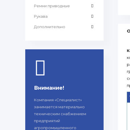
Ремни приводные
Рукава
Дополнительно
О
К
к
р
г
с
п
Внимание!
Компания «Специалист»
занимается материально
техническим снабжением
предприятий
агропромышленного