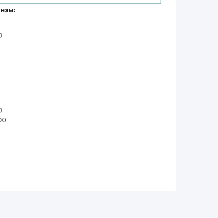
нзы:
0
0
0
00