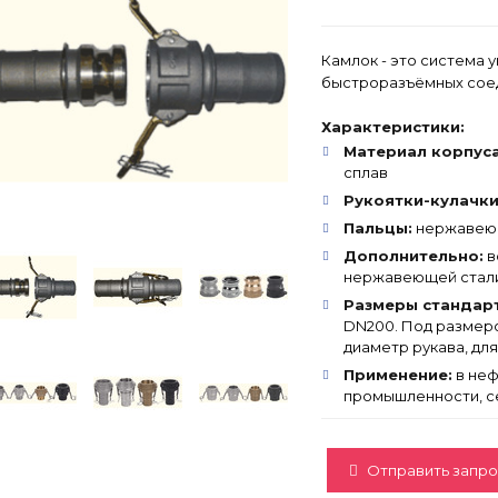
Камлок - это система
быстроразъёмных соед
Характеристики:
Материал корпуса
сплав
Рукоятки-кулачки
Пальцы:
нержавеюща
Дополнительно:
в
нержавеющей стали,
Размеры стандар
DN200. Под размер
диаметр рукава, дл
Применение:
в неф
промышленности, с
Отправить запро