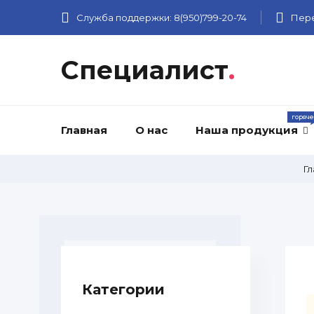
Служба поддержки:
8(950)799-20-74
Пере
Специалист
.
Главная
О нас
Наша продукция
Гл
Категории