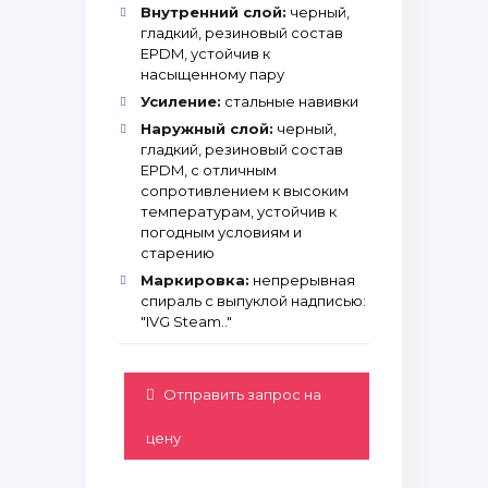
Внутренний слой:
черный,
гладкий, резиновый состав
EPDM, устойчив к
насыщенному пару
Усиление:
стальные навивки
Наружный слой:
черный,
гладкий, резиновый состав
EPDM, с отличным
сопротивлением к высоким
температурам, устойчив к
погодным условиям и
старению
Маркировка:
непрерывная
спираль с выпуклой надписью:
"IVG Steam.."
Отправить запрос на
цену