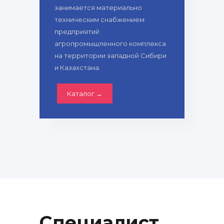
занимается материально
техническим снабжением
предприятий
агропромышленного комплекса
на территории западной Сибири
и Казахстана.
Каталог →
Специалист
.