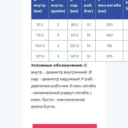
внутр.
внутр.
нар.
раб.
мин.изгиба
(
(мм)
(дюйм)
(мм)
(bar)
(мм)
51.0
2
65.0
10
230
76.0
3
92.0
10
360
102.0
4
120.0
10
515
127.0
5
147.0
10
675
Условные обозначения:
Ø
внутр. - диаметр внутренний; Ø
нар. - диаметр наружный; P раб. -
давление рабочее; R мин. изгиба
- минимальный радиус изгиба; L
макс. бухты - максимальная
длина бухты.