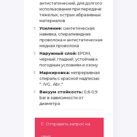
антистатический, для долгого
использования при передаче
тяжелых, острых абразивных
материалов
Усиление:
синтетическая
навивка, спиралевидная
проволока и антистатическая
медная проволока
Наружный слой:
EPDM,
чёрный, гладкий, устойчив к
погодным условиям и озону
Маркировка:
непрерывная
спираль с красной надписью
"…IVG.. Abr.."
Вакуум стойкость:
0,6-0,9
bar в зависимости от
диаметра
Отправить запрос на
цену