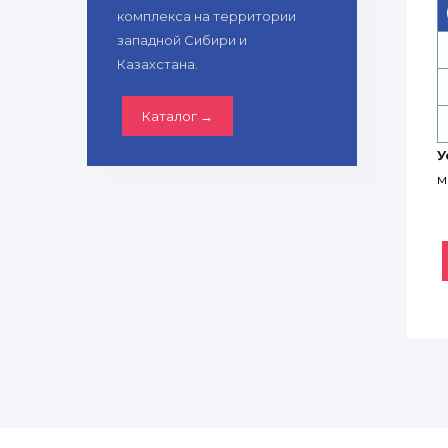
комплекса на территории
западной Сибири и
Казахстана.
Каталог →
У
м