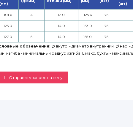
(дюйм)
стенки (мм)
(мм)
(bar)
(мм)
(шт)
101.6
4
12.0
125.6
75
125.0
-
14.0
153.0
75
127.0
5
14.0
155.0
75
словные обозначения:
Ø внутр. - диаметр внутренний; Ø нар. -
ин. изгиба - минимальный радиус изгиба; L макс. бухты - максимал
Отправить запрос на цену