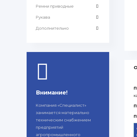
Ремни приводные
Рукава
Дополнительно
О
П
Внимание!
к
Компания «Специалист»
П
занимается материально
П
техническим снабжением
предприятий
агропромышленного