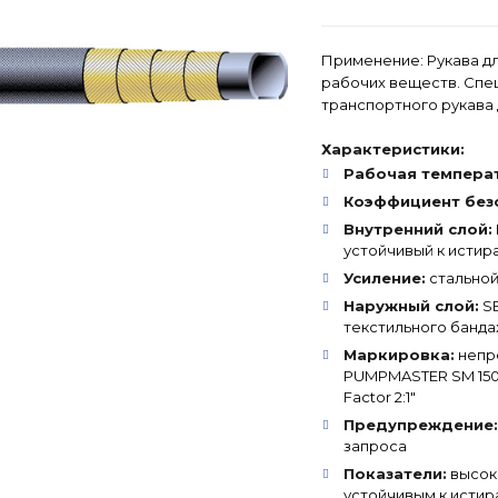
Применение: Рукава д
рабочих веществ. Cпе
транспортного рукава
Характеристики:
Рабочая темпера
Коэффициент без
Внутренний слой:
устойчивый к истир
Усиление:
стальной
Наружный слой:
SB
текстильного банд
Маркировка:
непре
PUMPMASTER SM 150 
Factor 2:1"
Предупреждение:
запроса
Показатели:
высок
устойчивым к исти