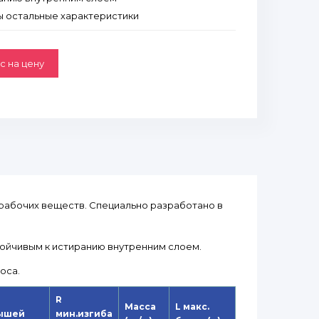
 остальные характеристики
с на цену
рабочих веществ. Cпециально разработано в
ойчивым к истиранию внутренним слоем.
оса.
R
Масса
L макс.
ышей
мин.изгиба