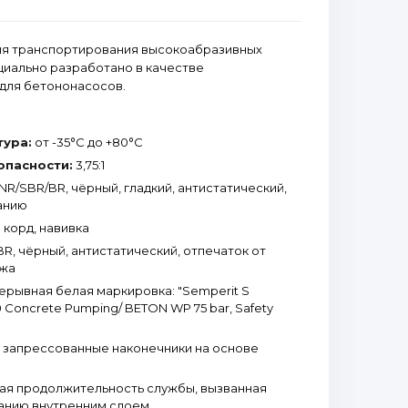
ля транспортирования высокоабразивных
циально разработано в качестве
 для бетононасосов.
тура:
от -35°С до +80°С
опасности:
3,75:1
NR/SBR/BR, чёрный, гладкий, антистатический,
анию
 корд, навивка
R, чёрный, антистатический, отпечаток от
ажа
рывная белая маркировка: "Semperit S
Concrete Pumping/ BETON WP 75 bar, Safety
запрессованные наконечники на основе
ая продолжительность службы, вызванная
ранию внутренним слоем