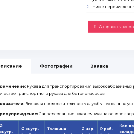
Ниже перечисленны
Отправить запро
писание
Фотографии
Заявка
рименение:
Рукава для транспортирования высокоабразивных 
ачестве транспортного рукава для бетононасосов.
оказатели:
Высокая продолжительность службы, вызванная уст
редупреждение:
Запрессованные наконечники на основе запр
Ø
Кол-во
Ø внутр.
Толщина
Ø нар.
P раб.
внутр.
вклад