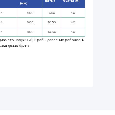
(кг/м)
бухты (м)
(мм)
4
600
6.50
40
4
800
10.50
40
4
800
10.80
40
 диаметр наружный; P раб. - давление рабочее; R
ьная длина бухты.