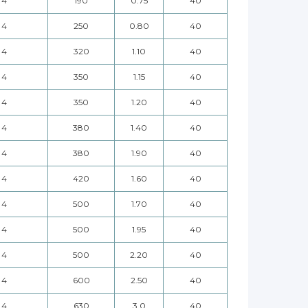
4
190
0.75
40
4
250
0.80
40
4
320
1.10
40
4
350
1.15
40
4
350
1.20
40
4
380
1.40
40
4
380
1.90
40
4
420
1.60
40
4
500
1.70
40
4
500
1.95
40
4
500
2.20
40
4
600
2.50
40
4
630
3.0
40