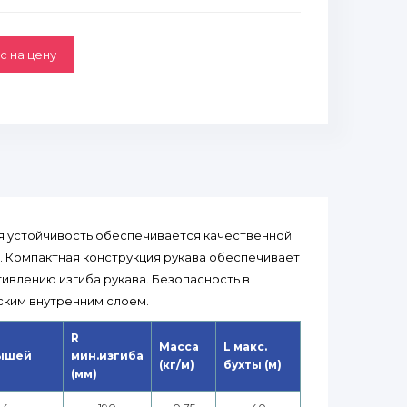
с на цену
я устойчивость обеспечивается качественной
. Компактная конструкция рукава обеспечивает
тивлению изгиба рукава. Безопасность в
ским внутренним слоем.
R
Масса
L макс.
ышей
мин.изгиба
(кг/м)
бухты (м)
(мм)