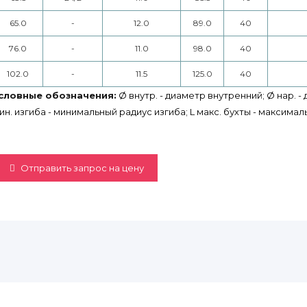
65.0
-
12.0
89.0
40
76.0
-
11.0
98.0
40
102.0
-
11.5
125.0
40
словные обозначения:
Ø внутр. - диаметр внутренний; Ø нар. -
ин. изгиба - минимальный радиус изгиба; L макс. бухты - максимал
Отправить запрос на цену