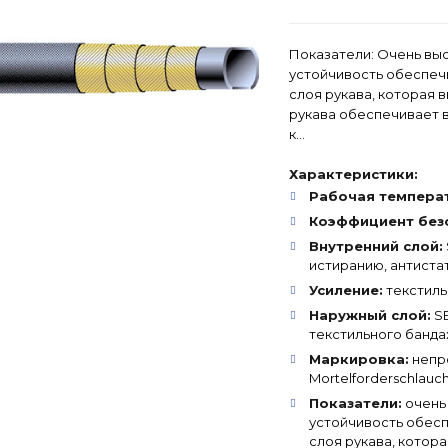
Показатели: Очень вы
устойчивость обеспеч
слоя рукава, которая 
рукава обеспечивает в
к...
Характеристики:
Рабочая темпера
Коэффициент без
Внутренний слой:
истиранию, антиста
Усиление:
текстиль
Наружный слой:
SB
текстильного банд
Маркировка:
непре
Mortelforderschlauch
Показатели:
очень
устойчивость обес
слоя рукава, котор