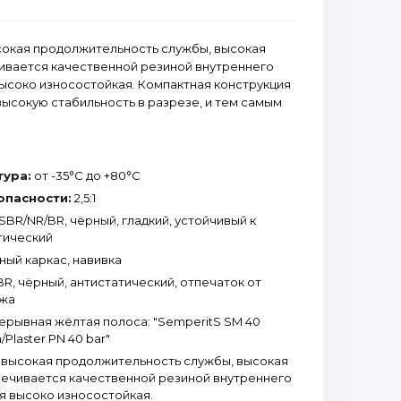
сокая продолжительность службы, высокая
ивается качественной резиной внутреннего
высоко износостойкая. Компактная конструкция
ысокую стабильность в разрезе, и тем самым
тура:
от -35°С до +80°С
опасности:
2,5:1
SBR/NR/BR, чёрный, гладкий, устойчивый к
тический
ный каркас, навивка
R, чёрный, антистатический, отпечаток от
ажа
рывная жёлтая полоса: "SemperitS SM 40
/Plaster PN 40 bar"
 высокая продолжительность службы, высокая
печивается качественной резиной внутреннего
ая высоко износостойкая.