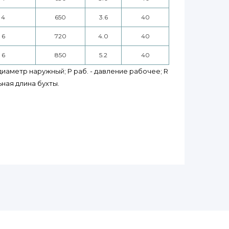
4
650
3.6
40
6
720
4.0
40
6
850
5.2
40
 диаметр наружный; P раб. - давление рабочее; R
ьная длина бухты.