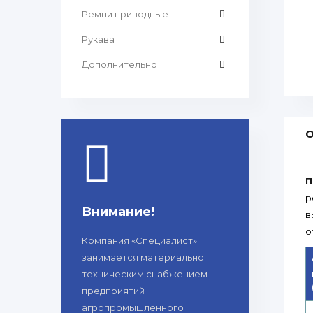
Ремни приводные
Рукава
Дополнительно
О
П
р
Внимание!
в
о
Компания «Специалист»
занимается материально
техническим снабжением
предприятий
агропромышленного