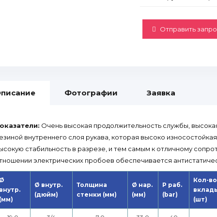
Отправить запро
писание
Фотографии
Заявка
оказатели:
Очень высокая продолжительность службы, высока
езиной внутреннего слоя рукава, которая высоко износостойкая
ысокую стабильность в разрезе, и тем самым к отличному сопро
тношении электрических пробоев обеспечивается антистатиче
Ø
Кол-во
Ø внутр.
Толщина
Ø нар.
P раб.
внутр.
вклад
(дюйм)
стенки (мм)
(мм)
(bar)
(мм)
(шт)