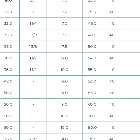
19.0
3/4
7.0
33.0
40
25.0
1
7.0
39.0
40
32.0
1 1/4
7.0
46.0
40
35.0
1 3/8
7.0
49.0
40
35.0
1 3/8
7.5
50.0
40
38.0
1 1/2
8.0
54.0
40
38.0
1 1/2
10.0
58.0
40
42.0
-
8.0
58.0
40
50.0
-
8.0
66.0
40
50.0
-
9.0
68.0
40
50.0
-
10.0
70.0
40
60.0
-
10.0
80.0
40
63.5
2 1/2
11.0
85.5
40