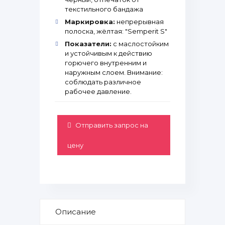
текстильного бандажа
Маркировка:
непрерывная
полоска, жёлтая: "Semperit S"
Показатели:
с маслостойким
и устойчивым к действию
горючего внутренним и
наружным слоем. Внимание:
соблюдать различное
рабочее давление.
Отправить запрос на
цену
Описание