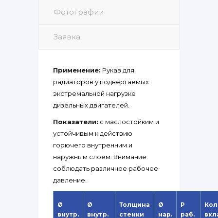
Фотографии
Заявка
Применение:
Рукав для
радиаторов у подвергаемых
экстремальной нагрузке
дизельных двигателей.
Показатели:
с маслостойким и
устойчивым к действию
горючего внутренним и
наружным слоем. Внимание:
соблюдать различное рабочее
давление.
Ø
Ø
Толщина
Ø
P
Кол
внутр.
внутр.
стенки
нар.
раб.
вкл