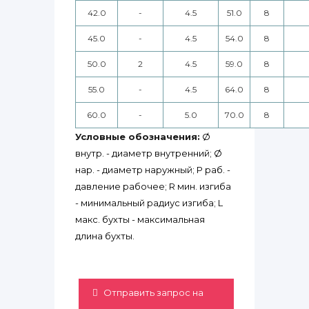
42.0
-
4.5
51.0
8
45.0
-
4.5
54.0
8
50.0
2
4.5
59.0
8
55.0
-
4.5
64.0
8
60.0
-
5.0
70.0
8
Условные обозначения:
Ø
внутр. - диаметр внутренний; Ø
нар. - диаметр наружный; P раб. -
давление рабочее; R мин. изгиба
- минимальный радиус изгиба; L
макс. бухты - максимальная
длина бухты.
Отправить запрос на