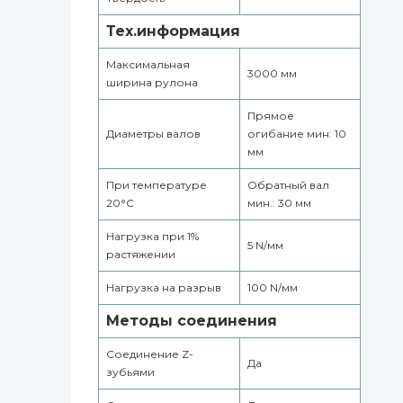
Тех.информация
Максимальная
3000 мм
ширина рулона
Прямое
Диаметры валов
огибание мин: 10
мм
При температуре
Обратный вал
20°С
мин.: 30 мм
Нагрузка при 1%
5 N/мм
растяжении
Нагрузка на разрыв
100 N/мм
Методы соединения
Соединение Z-
Да
зубьями