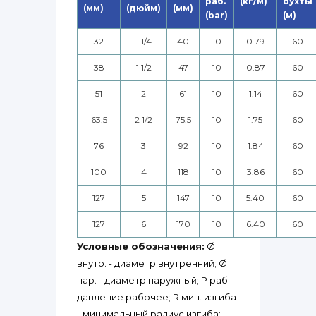
раб.
(кг/м)
бухты
(мм)
(дюйм)
(мм)
(bar)
(м)
32
1 1/4
40
10
0.79
60
38
1 1/2
47
10
0.87
60
51
2
61
10
1.14
60
63.5
2 1/2
75.5
10
1.75
60
76
3
92
10
1.84
60
100
4
118
10
3.86
60
127
5
147
10
5.40
60
127
6
170
10
6.40
60
Условные обозначения:
Ø
внутр. - диаметр внутренний; Ø
нар. - диаметр наружный; P раб. -
давление рабочее; R мин. изгиба
- минимальный радиус изгиба; L