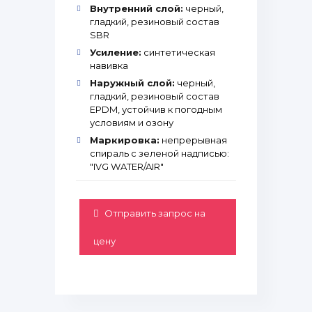
Внутренний слой:
черный,
гладкий, резиновый состав
SBR
Усиление:
синтетическая
навивка
Наружный слой:
черный,
гладкий, резиновый состав
EPDM, устойчив к погодным
условиям и озону
Маркировка:
непрерывная
спираль с зеленой надписью:
"IVG WATER/AIR"
Отправить запрос на
цену