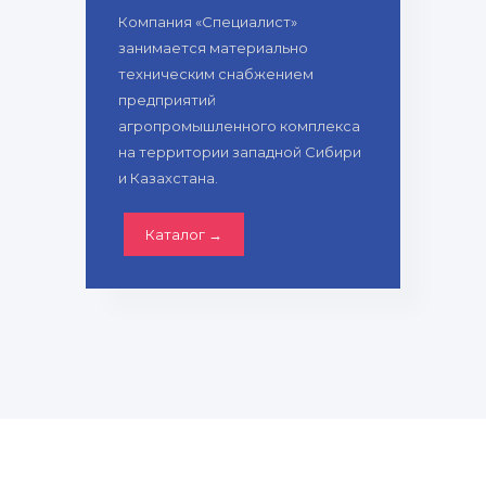
Компания «Специалист»
занимается материально
техническим снабжением
предприятий
агропромышленного комплекса
на территории западной Сибири
и Казахстана.
Каталог →