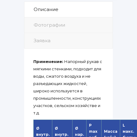
Описание
Фотографии
Заявка
Применение:
Напорный рукав с
мягкими стенками, подходит для
воды, сжатого воздуха и не
разъедающих жидкостей,
широко используется в
промышленности, конструкциях
участков, сельском хозяйстве и
т.д.
P
L
Ø
Ø
Ø
max
Масса
макс.
внутр.
внутр.
нар.