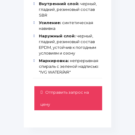
Внутренний слой:
черный,
гладкий, резиновый состав
SBR
Усиление:
синтетическая
навивка
Наружный слой:
черный,
гладкий, резиновый состав
EPDM, устойчив к погодным
условиям и озону
Маркировка:
непрерывная
спираль с зеленой надписью:
"IVG WATER/AIR"
Отправить запрос на
цену