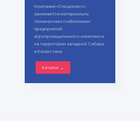
Компания «Специалист»
занимается материально
техническим снабжением
предприятий
агропромышленного комплекса
на территории западной Сибири
и Казахстана.
Каталог →