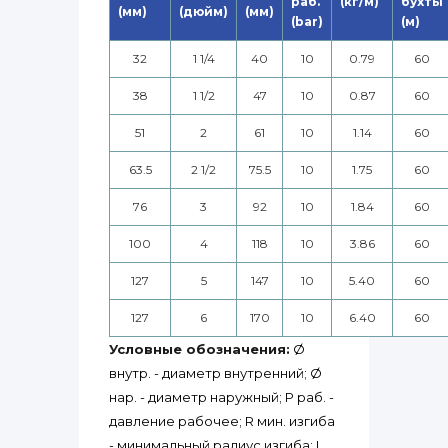
раб.
(кг/м)
бухты
(мм)
(дюйм)
(мм)
(bar)
(м)
32
1 1/4
40
10
0.79
60
38
1 1/2
47
10
0.87
60
51
2
61
10
1.14
60
63.5
2 1/2
75.5
10
1.75
60
76
3
92
10
1.84
60
100
4
118
10
3.86
60
127
5
147
10
5.40
60
127
6
170
10
6.40
60
Условные обозначения:
Ø
внутр. - диаметр внутренний; Ø
нар. - диаметр наружный; P раб. -
давление рабочее; R мин. изгиба
- минимальный радиус изгиба; L