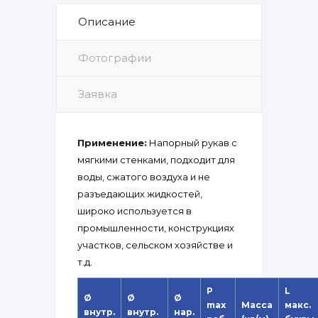
Описание
Фотографии
Заявка
Применение:
Напорный рукав с
мягкими стенками, подходит для
воды, сжатого воздуха и не
разъедающих жидкостей,
широко используется в
промышленности, конструкциях
участков, сельском хозяйстве и
т.д.
P
L
Ø
Ø
Ø
max
Масса
макс.
внутр.
внутр.
нар.