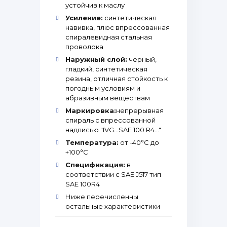
устойчив к маслу
Усиление:
синтетическая
навивка, плюс впрессованная
спиралевидная стальная
проволока
Наружный слой:
черный,
гладкий, синтетическая
резина, отличная стойкость к
погодным условиям и
абразивным веществам
Маркировка:
непрерывная
спираль с впрессованной
надписью "IVG…SAE 100 R4…"
Температура:
от -40°С до
+100°С
Спецификация:
в
соответствии с SAE J517 тип
SAE 100R4
Ниже перечисленны
остальные характеристики