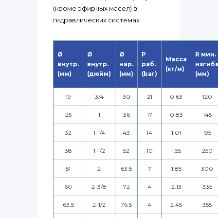
(кроме эфирных масел) в
гидравлических системах
Ø
Ø
Ø
P
R мин.
Масса
внутр.
внутр.
нар.
раб.
изгиб
(кг/м)
(мм)
(дюйм)
(мм)
(bar)
(мм)
19
3/4
30
21
0.63
120
25
1
36
17
0.83
145
32
1-1/4
43
14
1.01
195
38
1-1/2
52
10
1.55
250
51
2
63.5
7
1.85
300
60
2-3/8
72
4
2.13
335
63.5
2-1/2
76.5
4
2.45
355