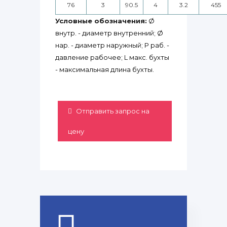
76
3
90.5
4
3.2
455
Условные обозначения:
Ø
внутр. - диаметр внутренний; Ø
нар. - диаметр наружный; P раб. -
давление рабочее; L макс. бухты
- максимальная длина бухты.
Отправить запрос на
цену