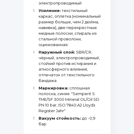
электропроводимый
Усиление:
текстильный
каркас, оплётка (номинальный
размер больше, чем 2 дюйма,
навивка), две перекрестные
медные полоски, спираль из
стальной проволоки,
оцинкованная
Наружный слой:
SBR/CR,
чёрный, электропроводимый,
стойкий против истирания и
атмосферного влияния,
отпечаток от текстильного
бандажа
Маркировка:
сплошная
полоска, синяя: "Semperit S
TME/SF 3000 Mineral OL/Oil SD
PN 10 bar, ISO 7840:A2 Lloyds
Register Jahr"
Вакуум стойкость:
до -0,9
бар