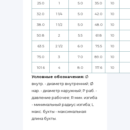
25.0
1
5.0
35.0
10
32.0
1 1/4
5.0
42.0
10
38.0
1 1/2
5.0
48.0
10
50.8
2
5.5
61.8
10
63.5
2 1/2
6.0
75.5
10
75.0
3
7.0
89.0
10
101.6
4
8.0
117.6
10
Условные обозначения:
Ø
внутр. - диаметр внутренний; Ø
нар. - диаметр наружный; P раб. -
давление рабочее; R мин. изгиба
- минимальный радиус изгиба; L
макс. бухты - максимальная
длина бухты.