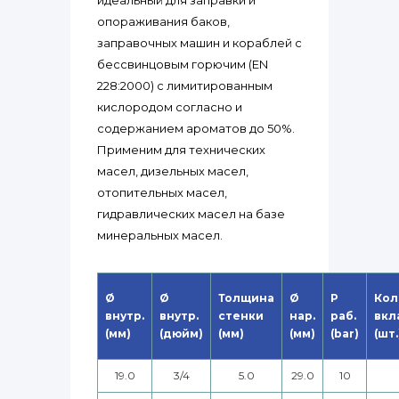
идеальный для заправки и
опораживания баков,
заправочных машин и кораблей с
бессвинцовым горючим (EN
228:2000) с лимитированным
кислородом согласно и
содержанием ароматов до 50%.
Применим для технических
масел, дизельных масел,
отопительных масел,
гидравлических масел на базе
минеральных масел.
Ø
Ø
Толщина
Ø
P
Кол
внутр.
внутр.
стенки
нар.
раб.
вкл
(мм)
(дюйм)
(мм)
(мм)
(bar)
(шт.
19.0
3/4
5.0
29.0
10