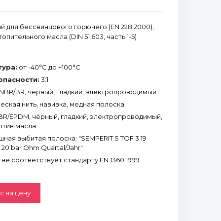
й для бессвинцового горючего (EN 228:2000),
топительного масла (DIN 51 603, часть 1-5)
тура:
от -40°С до +100°С
опасности:
3:1
NBR/BR, чёрный, гладкий, электропроводимый
еская нить, навивка, медная полоска
R/EPDM, чёрный, гладкий, электропроводимый,
отив масла
ная выбитая полоска: "SEMPERIT S TOF 3 19
N 20 bar Ohm Quartal/Jahr"
не соответствует стандарту EN 1360:1999
с на цену