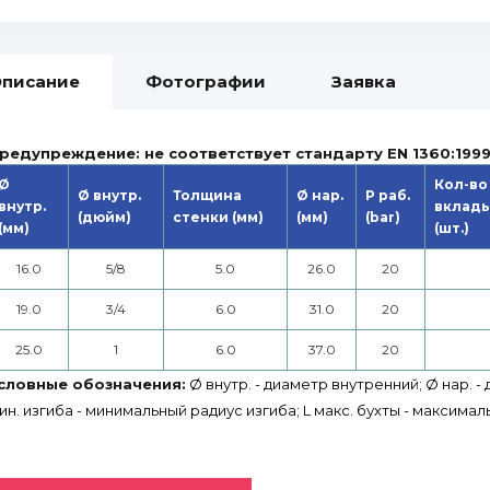
писание
Фотографии
Заявка
редупреждение: не соответствует стандарту EN 1360:199
Ø
Кол-во
Ø внутр.
Толщина
Ø нар.
P раб.
внутр.
вклад
(дюйм)
стенки (мм)
(мм)
(bar)
(мм)
(шт.)
16.0
5/8
5.0
26.0
20
19.0
3/4
6.0
31.0
20
25.0
1
6.0
37.0
20
словные обозначения:
Ø внутр. - диаметр внутренний; Ø нар. -
ин. изгиба - минимальный радиус изгиба; L макс. бухты - максимал