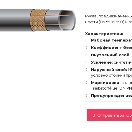
Рукав, предназначенны
нефти (EN 590:1 999) и о
Характеристики:
Рабочая темпера
Коэффициент без
Внутренний слой:
Усиление:
синтетич
Наружный слой:
NB
условно стойкий пр
Маркировка:
сплош
Treibstoff/Fuel DN P
Предупреждение:
Отправить запро