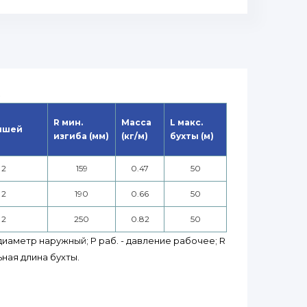
9
R мин.
Масса
L макс.
ышей
изгиба (мм)
(кг/м)
бухты (м)
2
159
0.47
50
2
190
0.66
50
2
250
0.82
50
 диаметр наружный; P раб. - давление рабочее; R
ьная длина бухты.