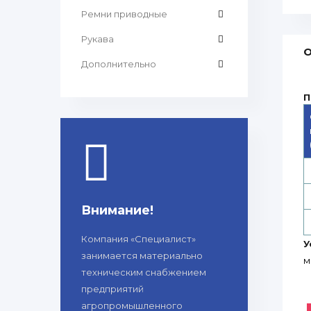
Ремни приводные
Рукава
О
Дополнительно
П
Внимание!
Компания «Специалист»
У
занимается материально
м
техническим снабжением
предприятий
агропромышленного