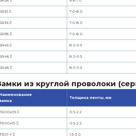
SR28
6.6-7.0
SR35
7.0-8.0
SR36
7.0-8.0
SR38
7.0-8.0
SR45
8.0-9.5
SR46
8.0-9.5
SR48
8.0-9.5
Замки из круглой проволоки (сер
Наименование
Толщина ленты, мм
замка
TR00x05
0.5-2.2
TR00x10
0.5-2.2
TR01-Y
1.5-3.0