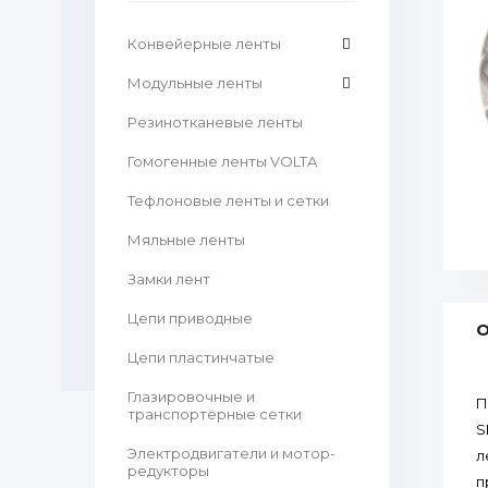
Конвейерные ленты
Модульные ленты
Резинотканевые ленты
Гомогенные ленты VOLTA
Тефлоновые ленты и сетки
Мяльные ленты
Замки лент
Цепи приводные
О
Цепи пластинчатые
Глазировочные и
П
транспортёрные сетки
S
Электродвигатели и мотор-
л
редукторы
п