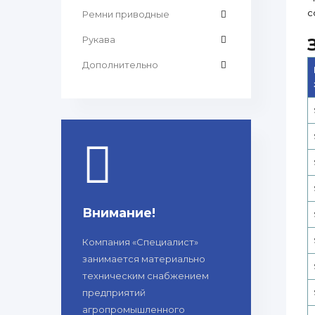
с
Ремни приводные
Рукава
Дополнительно
Внимание!
Компания «Специалист»
занимается материально
техническим снабжением
предприятий
агропромышленного