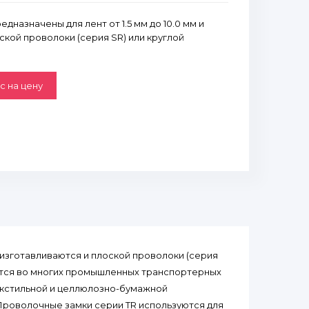
назначены для лент от 1.5 мм до 10.0 мм и
ской проволоки (серия SR) или круглой
с на цену
и изготавливаются и плоской проволоки (серия
уется во многих промышленных транспортерных
екстильной и целлюлозно-бумажной
 Проволочные замки серии TR используются для