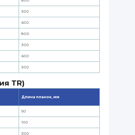
800
300
600
800
300
600
300
ия TR)
Длина планок, мм
50
100
300