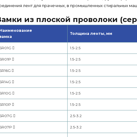
оединения лент для прачечных, в промышленных стиральных маши
Замки из плоской проволоки (сер
Наименование
Толщина ленты, мм
замка
SR01G
1.5-2.5
SR01P
1.5-2.5
SR16G
1.5-2.5
SR14G
1.5-2.5
SR10G
1.5-2.5
SR10P
1.5-2.5
SR07G
2.5-3.2
SR07P
2.5-3.2