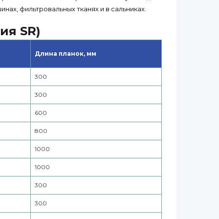
нах, фильтровальных тканях и в сальниках.
ия SR)
Длина планок, мм
300
300
600
800
1000
1000
300
300