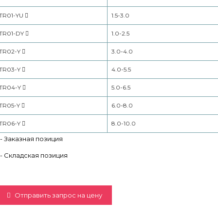
TR01-YU
1.5-3.0
TR01-DY
1.0-2.5
TR02-Y
3.0-4.0
TR03-Y
4.0-5.5
TR04-Y
5.0-6.5
TR05-Y
6.0-8.0
TR06-Y
8.0-10.0
- Заказная позиция
- Складская позиция
Отправить запрос на цену