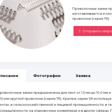
Проволочные замки пред
изготавливаются и пло
проволоки (серия TR).
Отправить запро
писание
Фотографии
Заявка
роволочные замки предназначены для лент от 1.5 мм до 10.0 мм 
R) или круглой проволоки (серия TR). Крепеж серии SR использ
ентах, в сельскохозяйственной и пищевой промышленности, в т
ромышленности, на упаковочных конвейерах и в других сферах.