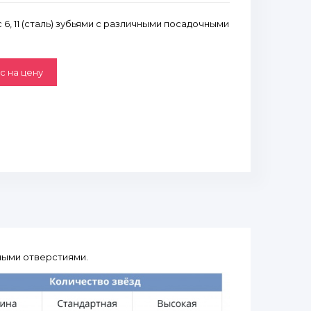
6, 11 (сталь) зубьями с различными посадочными
с на цену
чными отверстиями.