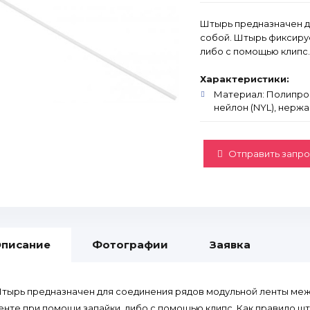
Штырь предназначен д
собой. Штырь фиксируе
либо с помощью клипс.
Характеристики:
Материал: Полипропи
нейлон (NYL), нержа
Отправить запро
писание
Фотографии
Заявка
тырь предназначен для соединения рядов модульной ленты меж
енте при помощи запайки, либо с помощью клипс. Как правило шт