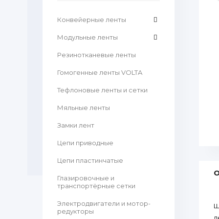
Конвейерные ленты
Модульные ленты
Резинотканевые ленты
Гомогенные ленты VOLTA
Тефлоновые ленты и сетки
Мяльные ленты
Замки лент
Цепи приводные
Цепи пластинчатые
О
Глазировочные и
транспортёрные сетки
Электродвигатели и мотор-
Ш
редукторы
л