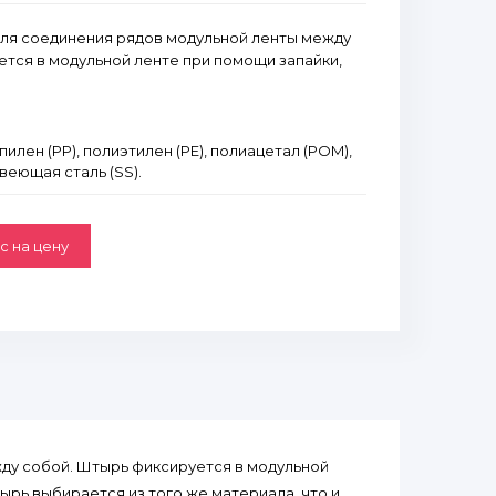
ля соединения рядов модульной ленты между
тся в модульной ленте при помощи запайки,
лен (PP), полиэтилен (PE), полиацетал (POM),
веющая сталь (SS).
с на цену
ду собой. Штырь фиксируется в модульной
ырь выбирается из того же материала, что и