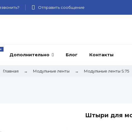
звонить?
Отправить сообщение
Дополнительно
Блог
Контакты
Главная
→
Модульные ленты
→
Модульные ленты S.75
Штыри для мо