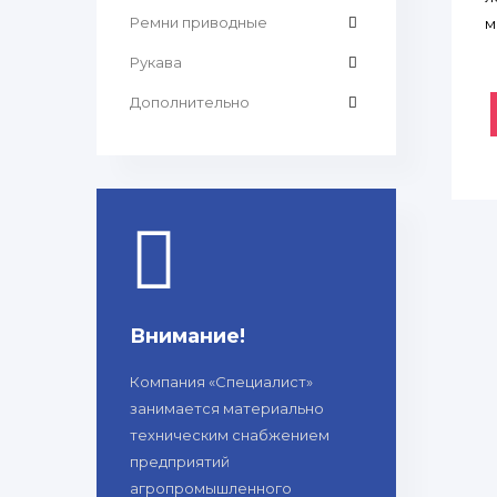
Ремни приводные
м
Рукава
Дополнительно
Внимание!
Компания «Специалист»
занимается материально
техническим снабжением
предприятий
агропромышленного