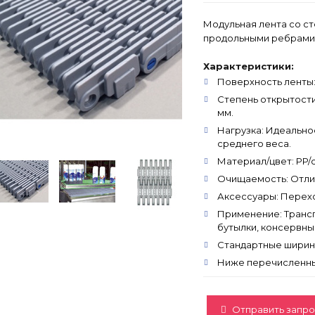
Модульная лента со с
продольными ребрами 
Характеристики:
Поверхность ленты
Степень открытости:
мм.
Нагрузка: Идеально
среднего веса.
Материал/цвет: PP/
Очищаемость: Отлич
Аксессуары: Перех
Применение: Трансп
бутылки, консервны
Стандартные ширины: К
Ниже перечисленны
Отправить запро