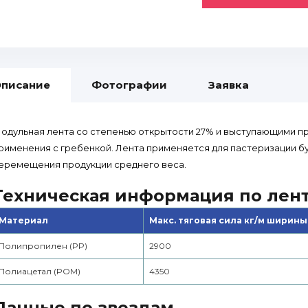
писание
Фотографии
Заявка
одульная лента со степенью открытости 27% и выступающими 
рименения с гребенкой. Лента применяется для пастеризации бут
еремещения продукции среднего веса.
Техническая информация по лен
Материал
Макс. тяговая сила кг/м ширины
Полипропилен (PP)
2900
Полиацетал (POM)
4350
Данные по звездам