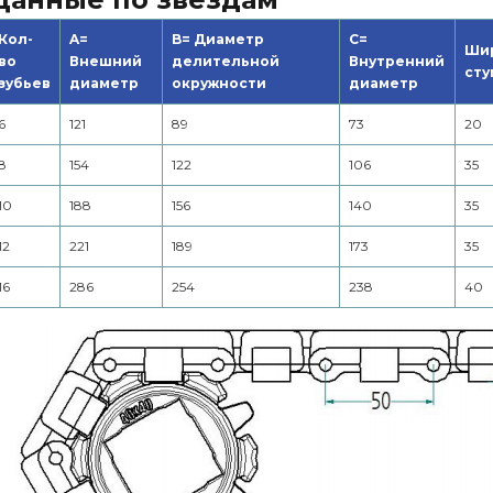
Кол-
A=
B= Диаметр
C=
Ши
во
Внешний
делительной
Внутренний
сту
зубьев
диаметр
окружности
диаметр
6
121
89
73
20
8
154
122
106
35
10
188
156
140
35
12
221
189
173
35
16
286
254
238
40