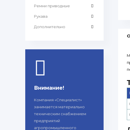
Ремни приводные
Рукава
Дополнительно
О
М
п
п
Внимание!
Компания «Специалист»
занимается материально
техническим снабжением
предприятий
агропромышленного