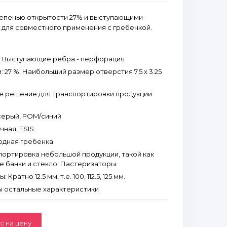
тепенью открытости 27% и выступающими
для совместного применения с гребенкой.
: Выступающие ребра - перфорация
 27 %. Наибольший размер отверстия 7.5 x 3.25
е решение для транспортировки продукции
серый, POM/синий
ная. FSIS
одная гребенка
ортировка небольшой продукции, такой как
е банки и стекло. Пастеризаторы.
ратно 12.5 мм, т.е. 100, 112.5, 125 мм.
 остальные характеристики
с на цену