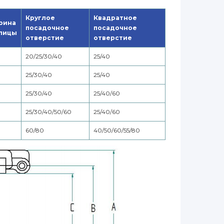
Круглое
Квадратное
рина
посадочное
посадочное
пицы
отверстие
отверстие
20/25/30/40
25/40
25/30/40
25/40
25/30/40
25/40/60
25/30/40/50/60
25/40/60
60/80
40/50/60/55/80