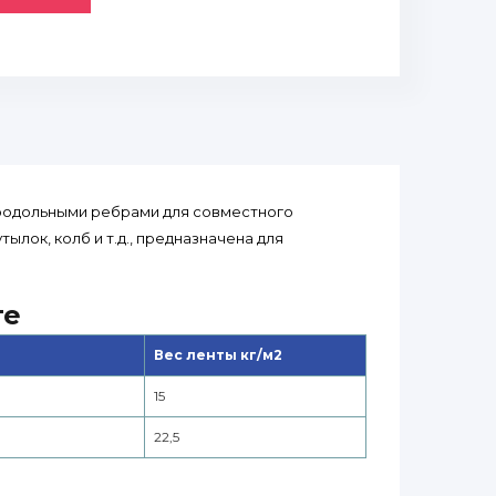
продольными ребрами для совместного
ылок, колб и т.д., предназначена для
те
Вес ленты кг/м2
15
22,5