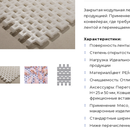
Закрытая модульная л
продукцией. Применяет
конвейерах, где треб
лентой и перемещаемо
Характеристики:
Поверхность ленты:
Степень открытости
Нагрузка: Идеально
продукции
Материал/цвет: PE/н
Очищаемость: Отлич
Аксессуары: Перего
Н= 25 и 50 мм, Ковш
фрикционные встав
Применение: Мясо, 
макаронные издели
Стандартные ширины: 
Ниже перечисленны