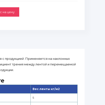
с на цену
 с продукцией. Применяется на наклонных
ффициент трения между лентой и перемещаемой
одукции.
те
Вес ленты кг/м2
5