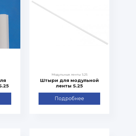
Модульные ленты S.25
ля
Штыри для модульной
S.25
ленты S.25
Подробнее