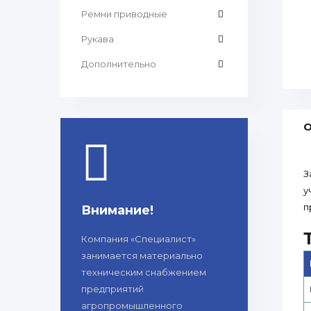
Ремни приводные
Рукава
Дополнительно
О
З
у
п
Внимание!
Компания «Специалист»
занимается материально
техническим снабжением
предприятий
агропромышленного