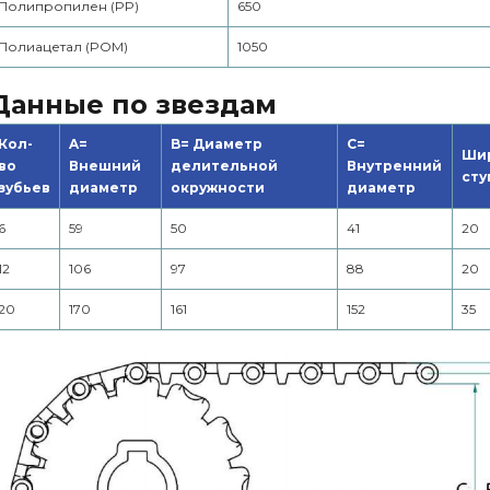
Полипропилен (PP)
650
Полиацетал (POM)
1050
Данные по звездам
Кол-
A=
B= Диаметр
C=
Ши
во
Внешний
делительной
Внутренний
сту
зубьев
диаметр
окружности
диаметр
6
59
50
41
20
12
106
97
88
20
20
170
161
152
35