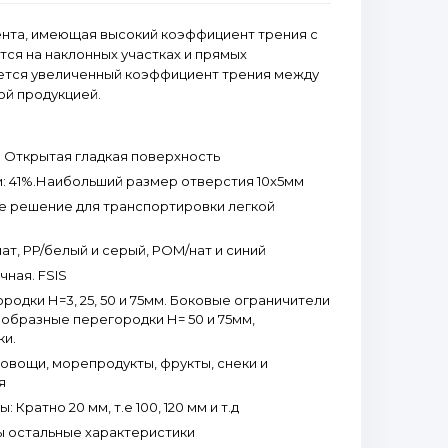
ента, имеющая высокий коэффициент трения с
ся на наклонных участках и прямых
уется увеличенный коэффициент трения между
й продукцией.
 Открытая гладкая поверхность
: 41%.Наибольший размер отверстия 10x5мм
е решение для транспортировки легкой
ат, PP/белый и серый, POM/нат и синий
ная. FSIS
родки Н=3, 25, 50 и 75мм. Боковые ограничители
еобразные перегородки Н= 50 и 75мм,
ки.
овощи, морепродукты, фрукты, снеки и
я
Кратно 20 мм, т.е 100, 120 мм и т.д
 остальные характеристики