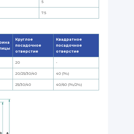
5
7.5
Круглое
Квадратное
рина
посадочное
посадочное
пицы
отверстие
отверстие
20
-
20/25/30/40
40 (1½)
25/30/40
40/60 (1½/2½)