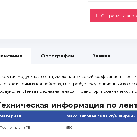
Отправить запро
писание
Фотографии
Заявка
акрытая модульная лента, имеющая высокий коэффициент трения
частках и прямых конвейерах, где требуется увеличенный коэ
родукцией. Лента предназначена для транспортировки легкой пр
Техническая информация по лен
Материал
Макс. тяговая сила кг/м ширины
Полиэтилен (PE)
550