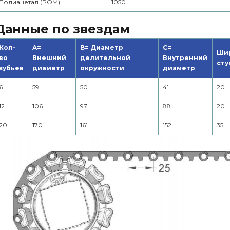
Полиацетал (POM)
1050
Данные по звездам
Кол-
A=
B= Диаметр
C=
Ши
во
Внешний
делительной
Внутренний
сту
зубьев
диаметр
окружности
диаметр
6
59
50
41
20
12
106
97
88
20
20
170
161
152
35