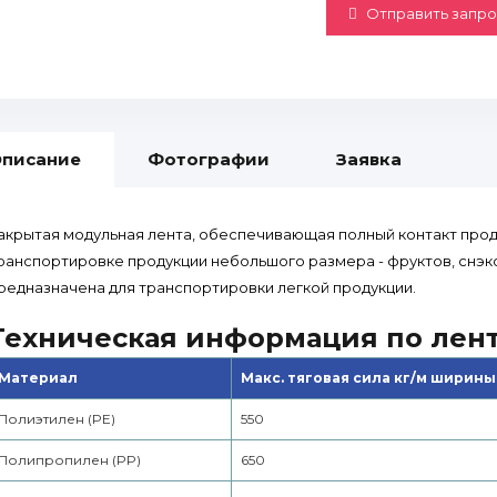
Отправить запро
писание
Фотографии
Заявка
акрытая модульная лента, обеспечивающая полный контакт прод
ранспортировке продукции небольшого размера - фруктов, снэко
редназначена для транспортировки легкой продукции.
Техническая информация по лен
Материал
Макс. тяговая сила кг/м ширины
Полиэтилен (PE)
550
Полипропилен (PP)
650