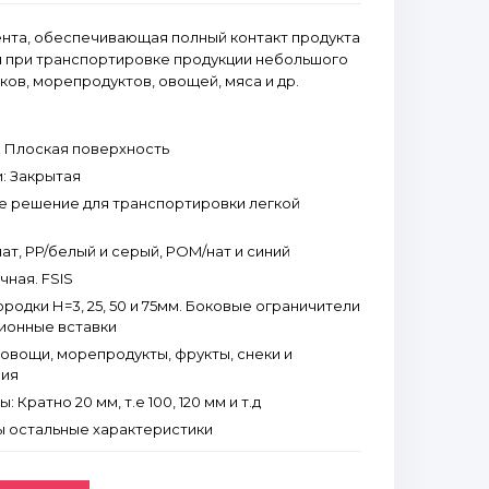
ента, обеспечивающая полный контакт продукта
я при транспортировке продукции небольшого
ков, морепродуктов, овощей, мяса и др.
: Плоская поверхность
: Закрытая
е решение для транспортировки легкой
ат, PP/белый и серый, POM/нат и синий
ная. FSIS
родки Н=3, 25, 50 и 75мм. Боковые ограничители
ционные вставки
овощи, морепродукты, фрукты, снеки и
лия
Кратно 20 мм, т.е 100, 120 мм и т.д
 остальные характеристики