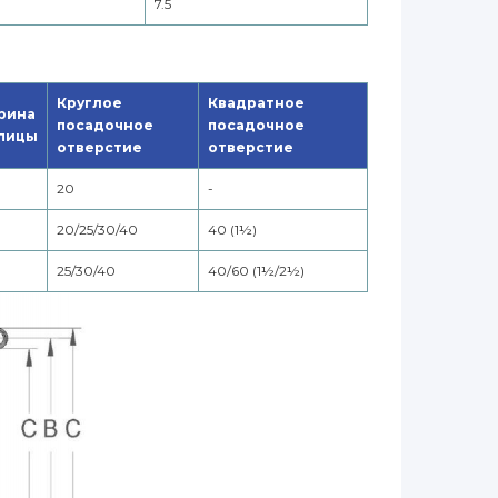
7.5
Круглое
Квадратное
рина
посадочное
посадочное
пицы
отверстие
отверстие
20
-
20/25/30/40
40 (1½)
25/30/40
40/60 (1½/2½)