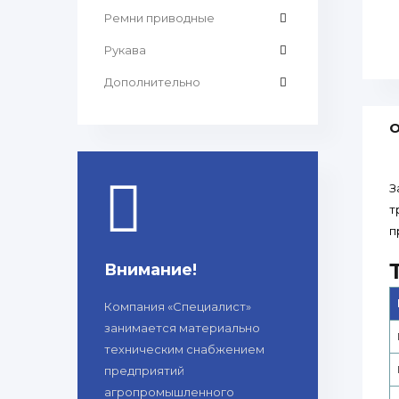
Ремни приводные
Рукава
Дополнительно
О
З
т
п
Внимание!
Компания «Специалист»
занимается материально
техническим снабжением
предприятий
агропромышленного