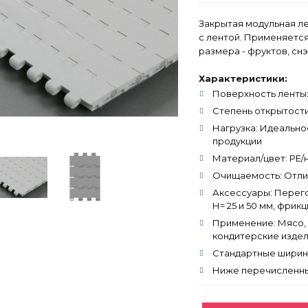
Закрытая модульная л
с лентой. Применяетс
размера - фруктов, снэ
Характеристики:
Поверхность ленты
Степень открытости
Нагрузка: Идеально
продукции
Материал/цвет: PE/н
Очищаемость: Отлич
Аксессуары: Перего
Н= 25 и 50 мм, фрик
Применение: Мясо, 
кондитерские изде
Стандартные ширины: 
Ниже перечисленны