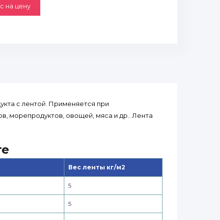
с на цену
укта с лентой. Применяется при
в, морепродуктов, овощей, мяса и др.. Лента
те
Вес ленты кг/м2
5
5