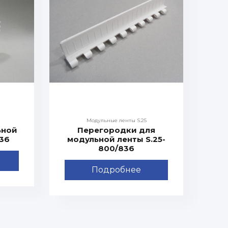
Модульные ленты S.25
ьной
Перегородки для
836
модульной ленты S.25-
800/836
Подробнее