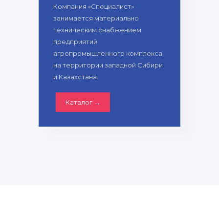
Компания «Специалист»
занимается материально
техническим снабжением
предприятий
агропромышленного комплекса
на территории западной Сибири
и Казахстана.
Каталог →