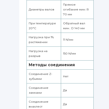
Прямое
Диаметры валов
огибание мин: R
70 мм
При температуре
Обратный вал
20°С
мин.: D 140 мм
Нагрузка при 1%
11 N/мм
растяжении
Нагрузка на
150 N/мм
разрыв
Методы соединения
Соединение Z-
Нет
зубьями
Соединение
Да
замками
Соединение
Да
внахлест